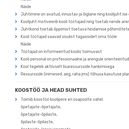
Näide
Juhtimine on avatud, innustav ja õiglane ning koolijuht ise
Koolijuht motiveerib kooli töötajaid ning toetab nende ar
Juhtkond toetab õppimist toetava hindamise põhimõtet
Kooli töötajad saavad sisulist tagasisidet oma tööle
Näide
Töötajad on informeeritud koolis toimuvast
Kooli personal on professionaalne ja arengule orienteeritu
Kool tegeleb aktiivselt lisaressursside hankimisega
Ressursside (inimesed, aeg, raha jms) tõhusa kasutuse pl
KOOSTÖÖ JA HEAD SUHTED
Toimib koostöö koolipere eri osapoolte vahel:
õpetajate-õpetajate,
õpetajate-õpilaste,
õpilaste-õpilaste,