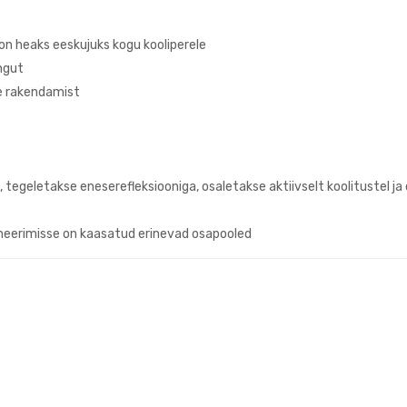
 on heaks eeskujuks kogu kooliperele
engut
e rakendamist
d, tegeletakse eneserefleksiooniga, osaletakse aktiivselt koolitustel 
aneerimisse on kaasatud erinevad osapooled