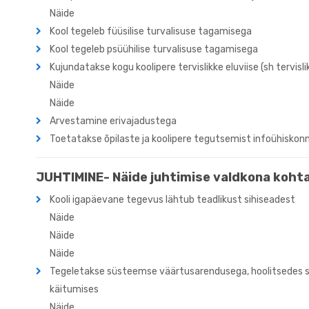
Näide
Kool tegeleb füüsilise turvalisuse tagamisega
Kool tegeleb psüühilise turvalisuse tagamisega
Kujundatakse kogu koolipere tervislikke eluviise (sh tervisli
Näide
Näide
Arvestamine erivajadustega
Toetatakse õpilaste ja koolipere tegutsemist infoühiskon
JUHTIMINE-
Näide juhtimise valdkona koht
Kooli igapäevane tegevus lähtub teadlikust sihiseadest
Näide
Näide
Näide
Tegeletakse süsteemse väärtusarendusega, hoolitsedes sel
käitumises
Näide