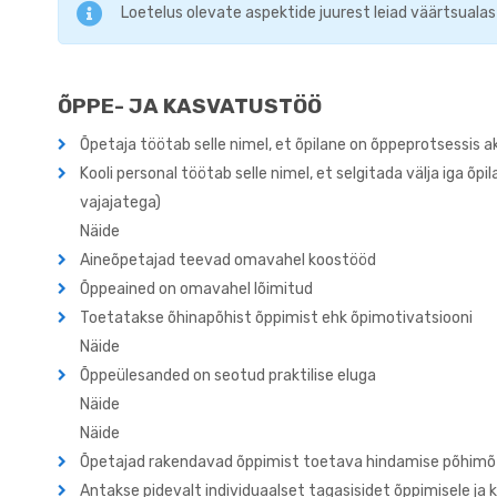
Loetelus olevate aspektide juurest leiad väärtsuala
ÕPPE- JA KASVATUSTÖÖ
Õpetaja töötab selle nimel, et õpilane on õppeprotsessis a
Kooli personal töötab selle nimel, et selgitada välja iga õ
vajajatega)
Näide
Aineõpetajad teevad omavahel koostööd
Õppeained on omavahel lõimitud
Toetatakse õhinapõhist õppimist ehk õpimotivatsiooni
Näide
Õppeülesanded on seotud praktilise eluga
Näide
Näide
Õpetajad rakendavad õppimist toetava hindamise põhimõ
Antakse pidevalt individuaalset tagasisidet õppimisele ja 