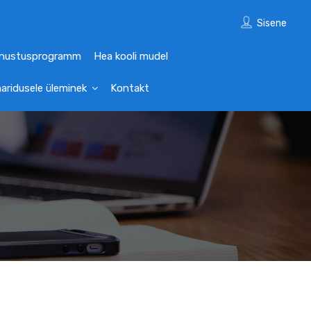
Sisene
nustusprogramm
Hea kooli mudel
haridusele üleminek
Kontakt