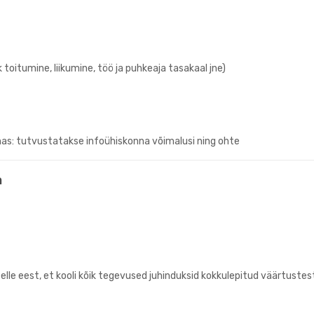
k toitumine, liikumine, töö ja puhkeaja tasakaal jne)
nas: tutvustatakse infoühiskonna võimalusi ning ohte
a
le eest, et kooli kõik tegevused juhinduksid kokkulepitud väärtustes