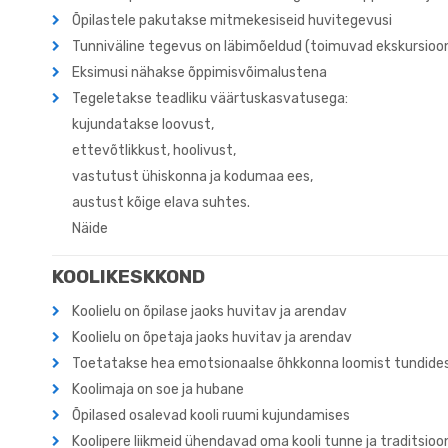
Õpilastele pakutakse mitmekesiseid huvitegevusi
Tunniväline tegevus on läbimõeldud (toimuvad ekskursioon
Eksimusi nähakse õppimisvõimalustena
Tegeletakse teadliku väärtuskasvatusega:
kujundatakse loovust,
ettevõtlikkust, hoolivust,
vastutust ühiskonna ja kodumaa ees,
austust kõige elava suhtes.
Näide
KOOLIKESKKOND
Koolielu on õpilase jaoks huvitav ja arendav
Koolielu on õpetaja jaoks huvitav ja arendav
Toetatakse hea emotsionaalse õhkkonna loomist tundides j
Koolimaja on soe ja hubane
Õpilased osalevad kooli ruumi kujundamises
Koolipere liikmeid ühendavad oma kooli tunne ja traditsioo