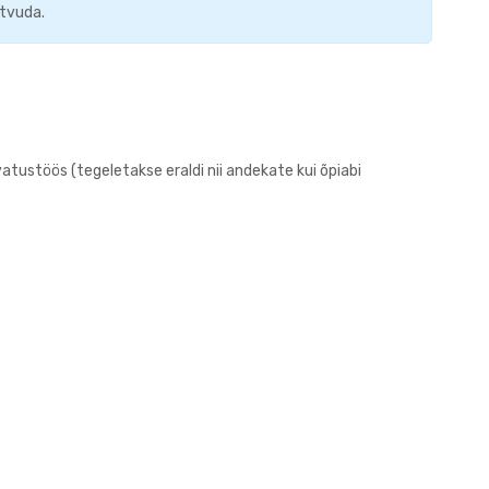
utvuda.
vatustöös (tegeletakse eraldi nii andekate kui õpiabi