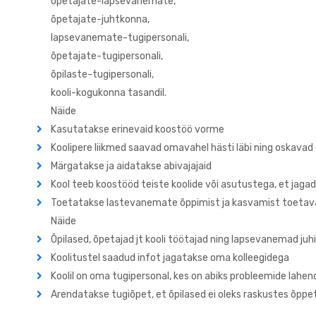
õpetajate-lapsevanemate,
õpetajate-juhtkonna,
lapsevanemate-tugipersonali,
õpetajate-tugipersonali,
õpilaste-tugipersonali,
kooli-kogukonna tasandil.
Näide
Kasutatakse erinevaid koostöö vorme
Koolipere liikmed saavad omavahel hästi läbi ning oskavad
Märgatakse ja aidatakse abivajajaid
Kool teeb koostööd teiste koolide või asutustega, et ja
Toetatakse lastevanemate õppimist ja kasvamist toetavai
Näide
Õpilased, õpetajad jt kooli töötajad ning lapsevanemad juh
Koolitustel saadud infot jagatakse oma kolleegidega
Koolil on oma tugipersonal, kes on abiks probleemide lahe
Arendatakse tugiõpet, et õpilased ei oleks raskustes õpp