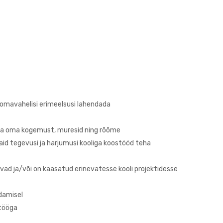
 omavahelisi erimeelsusi lahendada
gada oma kogemust, muresid ning rõõme
d tegevusi ja harjumusi kooliga koostööd teha
ivad ja/või on kaasatud erinevatesse kooli projektidesse
ndamisel
etööga