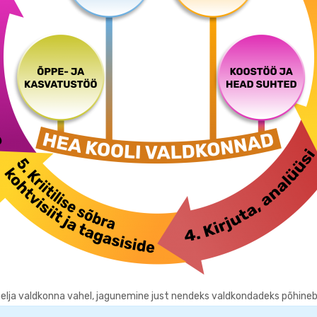
elja valdkonna vahel, jagunemine just nendeks valdkondadeks põhineb