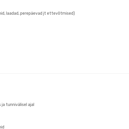
id, laadad, perepäevad jt ettevõtmised)
a tunnivälisel ajal
nid