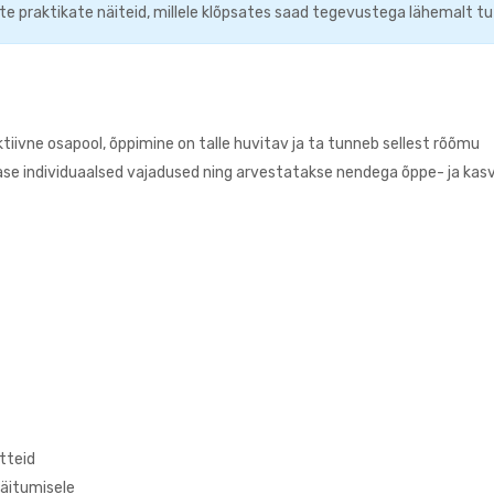
ste praktikate näiteid, millele klõpsates saad tegevustega lähemalt t
ktiivne osapool, õppimine on talle huvitav ja ta tunneb sellest rõõmu
pilase individuaalsed vajadused ning arvestatakse nendega õppe- ja kas
tteid
käitumisele