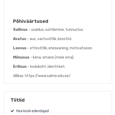
Põhiväärtused
Sallivus
– usaldus, suhtlemine, tunnustus.
Avatus
– aus, vastuvõtlik, koostöö.
Loovus
– ettevõtlik, eneseareng, motivatsioon.
Mönusus
– kena, omane (meie oma).
Erilisus
– kodukoht, identiteet.
Allikas: https://www.salme.edu.ee/
Tiitlid
Hea kooli edendajad