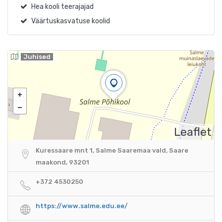
Hea kooli teerajajad
Väärtuskasvatuse koolid
Juhised
Leaflet
Kuressaare mnt 1, Salme Saaremaa vald, Saare
maakond, 93201
+372 4530250
https://www.salme.edu.ee/